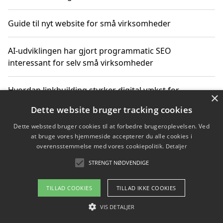
Guide til nyt website for små virksomheder
AI-udviklingen har gjort programmatic SEO
interessant for selv små virksomheder
Hvordan linkbuilding styrker digital vækst for
×
virksomheder
Dette website bruger tracking cookies
Dette websted bruger cookies til at forbedre brugeroplevelsen. Ved
Sådan har udviklingen inden for genbrug af elektronik
at bruge vores hjemmeside accepterer du alle cookies i
ændret sig
overensstemmelse med vores cookiepolitik.
Detaljer
STRENGT NØDVENDIGE
Copyright 2026 - Pilanto Aps
TILLAD COOKIES
TILLAD IKKE COOKIES
Om / kontakt
Blog
Betingelser
VIS DETALJER