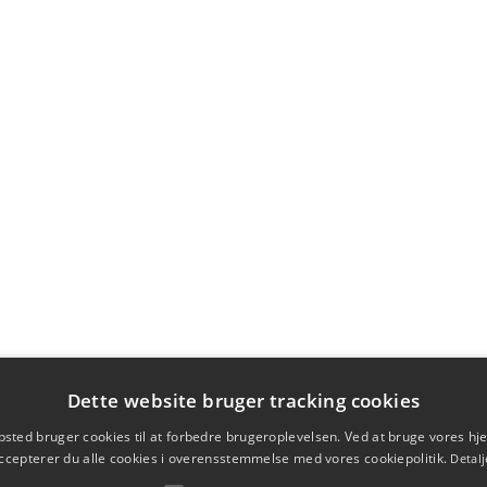
Dette website bruger tracking cookies
sted bruger cookies til at forbedre brugeroplevelsen. Ved at bruge vores 
ccepterer du alle cookies i overensstemmelse med vores cookiepolitik.
Detalj