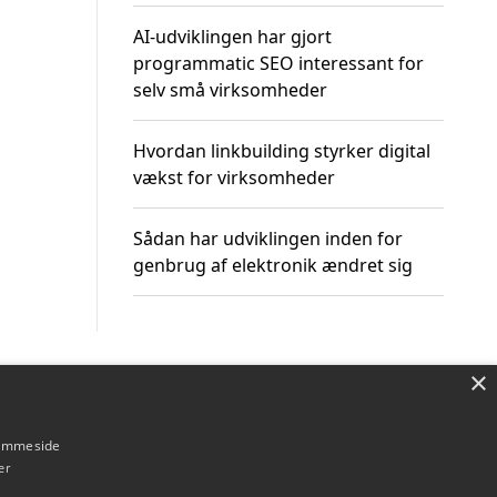
AI-udviklingen har gjort
programmatic SEO interessant for
selv små virksomheder
Hvordan linkbuilding styrker digital
vækst for virksomheder
Sådan har udviklingen inden for
genbrug af elektronik ændret sig
×
Om / kontakt
Blog
Betingelser
hjemmeside
er