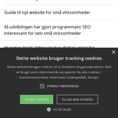
Guide til nyt website for små virksomheder
AI-udviklingen har gjort programmatic SEO
interessant for selv små virksomheder
Hvordan linkbuilding styrker digital vækst for
×
virksomheder
Dette website bruger tracking cookies
Dette websted bruger cookies til at forbedre brugeroplevelsen. Ved
Sådan har udviklingen inden for genbrug af elektronik
at bruge vores hjemmeside accepterer du alle cookies i
ændret sig
overensstemmelse med vores cookiepolitik.
Detaljer
STRENGT NØDVENDIGE
Copyright 2026 - Pilanto Aps
TILLAD COOKIES
TILLAD IKKE COOKIES
Om / kontakt
Blog
Betingelser
VIS DETALJER