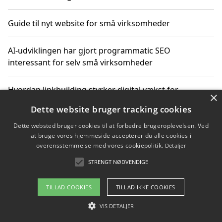
Guide til nyt website for små virksomheder
AI-udviklingen har gjort programmatic SEO
interessant for selv små virksomheder
Hvordan linkbuilding styrker digital vækst for
×
virksomheder
Dette website bruger tracking cookies
Dette websted bruger cookies til at forbedre brugeroplevelsen. Ved
Sådan har udviklingen inden for genbrug af elektronik
at bruge vores hjemmeside accepterer du alle cookies i
ændret sig
overensstemmelse med vores cookiepolitik.
Detaljer
STRENGT NØDVENDIGE
Copyright 2026 - Pilanto Aps
TILLAD COOKIES
TILLAD IKKE COOKIES
Om / kontakt
Blog
Betingelser
VIS DETALJER