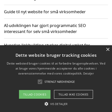
Guide til nyt website for små virksomheder
AI-udviklingen har gjort programmatic SEO
interessant for selv små virksomheder
Hvordan linkbuilding styrker digital vækst for
×
virksomheder
Dette website bruger tracking cookies
Dette websted bruger cookies til at forbedre brugeroplevelsen. Ved
Sådan har udviklingen inden for genbrug af elektronik
at bruge vores hjemmeside accepterer du alle cookies i
ændret sig
overensstemmelse med vores cookiepolitik.
Detaljer
STRENGT NØDVENDIGE
Copyright 2026 - Pilanto Aps
TILLAD COOKIES
TILLAD IKKE COOKIES
Om / kontakt
Blog
Betingelser
VIS DETALJER