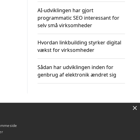
AI-udviklingen har gjort
programmatic SEO interessant for
selv små virksomheder
Hvordan linkbuilding styrker digital
vækst for virksomheder
Sådan har udviklingen inden for
genbrug af elektronik ændret sig
×
Om / kontakt
Blog
Betingelser
hjemmeside
er