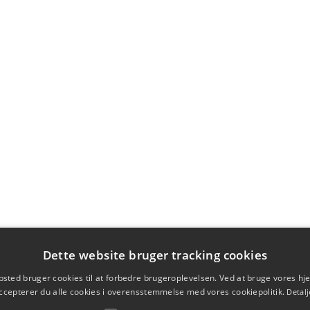
Dette website bruger tracking cookies
sted bruger cookies til at forbedre brugeroplevelsen. Ved at bruge vores 
ccepterer du alle cookies i overensstemmelse med vores cookiepolitik.
Detalj