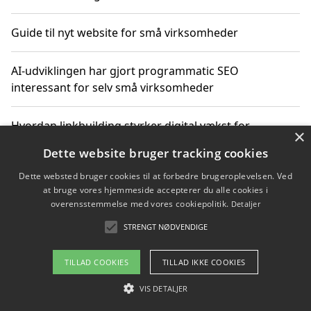
Guide til nyt website for små virksomheder
AI-udviklingen har gjort programmatic SEO
interessant for selv små virksomheder
Hvordan linkbuilding styrker digital vækst for
×
virksomheder
Dette website bruger tracking cookies
Dette websted bruger cookies til at forbedre brugeroplevelsen. Ved
Sådan har udviklingen inden for genbrug af elektronik
at bruge vores hjemmeside accepterer du alle cookies i
ændret sig
overensstemmelse med vores cookiepolitik.
Detaljer
STRENGT NØDVENDIGE
Copyright 2026 - Pilanto Aps
TILLAD COOKIES
TILLAD IKKE COOKIES
Om / kontakt
Blog
Betingelser
VIS DETALJER