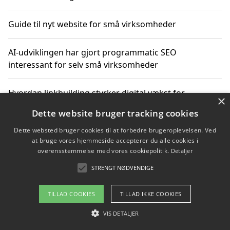
Guide til nyt website for små virksomheder
AI-udviklingen har gjort programmatic SEO
interessant for selv små virksomheder
Hvordan linkbuilding styrker digital vækst for
×
virksomheder
Dette website bruger tracking cookies
Dette websted bruger cookies til at forbedre brugeroplevelsen. Ved
Sådan har udviklingen inden for genbrug af elektronik
at bruge vores hjemmeside accepterer du alle cookies i
ændret sig
overensstemmelse med vores cookiepolitik.
Detaljer
STRENGT NØDVENDIGE
Copyright 2026 - Pilanto Aps
TILLAD COOKIES
TILLAD IKKE COOKIES
Om / kontakt
Blog
Betingelser
VIS DETALJER