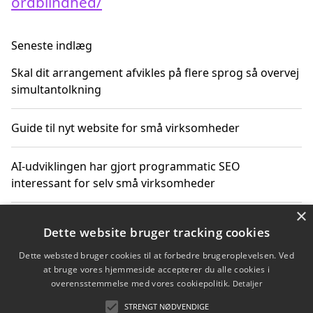
ordblindhed/
Seneste indlæg
Skal dit arrangement afvikles på flere sprog så overvej
simultantolkning
Guide til nyt website for små virksomheder
AI-udviklingen har gjort programmatic SEO
interessant for selv små virksomheder
×
Hvordan linkbuilding styrker digital vækst for
Dette website bruger tracking cookies
virksomheder
Dette websted bruger cookies til at forbedre brugeroplevelsen. Ved
at bruge vores hjemmeside accepterer du alle cookies i
Sådan har udviklingen inden for genbrug af elektronik
overensstemmelse med vores cookiepolitik.
Detaljer
ændret sig
STRENGT NØDVENDIGE