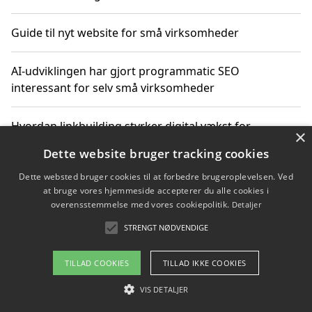
Guide til nyt website for små virksomheder
AI-udviklingen har gjort programmatic SEO
interessant for selv små virksomheder
Hvordan linkbuilding styrker digital vækst for
×
virksomheder
Dette website bruger tracking cookies
Dette websted bruger cookies til at forbedre brugeroplevelsen. Ved
Sådan har udviklingen inden for genbrug af elektronik
at bruge vores hjemmeside accepterer du alle cookies i
ændret sig
overensstemmelse med vores cookiepolitik.
Detaljer
STRENGT NØDVENDIGE
Copyright 2026 - Pilanto Aps
TILLAD COOKIES
TILLAD IKKE COOKIES
Om / kontakt
Blog
Betingelser
VIS DETALJER