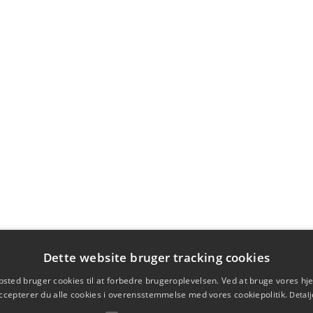
Dette website bruger tracking cookies
sted bruger cookies til at forbedre brugeroplevelsen. Ved at bruge vores 
ccepterer du alle cookies i overensstemmelse med vores cookiepolitik.
Detalj