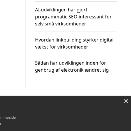
AI-udviklingen har gjort
programmatic SEO interessant for
selv små virksomheder
Hvordan linkbuilding styrker digital
vækst for virksomheder
Sådan har udviklingen inden for
genbrug af elektronik ændret sig
×
Om / kontakt
Blog
Betingelser
hjemmeside
er