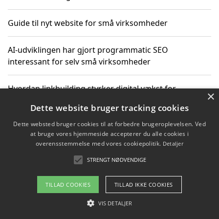
Guide til nyt website for små virksomheder
AI-udviklingen har gjort programmatic SEO
interessant for selv små virksomheder
Hvordan linkbuilding styrker digital vækst for
×
virksomheder
Dette website bruger tracking cookies
Dette websted bruger cookies til at forbedre brugeroplevelsen. Ved
Sådan har udviklingen inden for genbrug af elektronik
at bruge vores hjemmeside accepterer du alle cookies i
ændret sig
overensstemmelse med vores cookiepolitik.
Detaljer
STRENGT NØDVENDIGE
Copyright 2026 - Pilanto Aps
TILLAD COOKIES
TILLAD IKKE COOKIES
Om / kontakt
Blog
Betingelser
VIS DETALJER