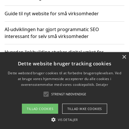
Guide til nyt website for små virksomheder
AI-udviklingen har gjort programmatic SEO
interessant for selv små virksomheder
Hvordan linkbuilding styrker digital vækst for
×
virksomheder
Dette website bruger tracking cookies
Dette websted bruger cookies til at forbedre brugeroplevelsen. Ved
Sådan har udviklingen inden for genbrug af elektronik
at bruge vores hjemmeside accepterer du alle cookies i
ændret sig
overensstemmelse med vores cookiepolitik.
Detaljer
STRENGT NØDVENDIGE
Copyright 2026 - Pilanto Aps
TILLAD COOKIES
TILLAD IKKE COOKIES
Om / kontakt
Blog
Betingelser
VIS DETALJER