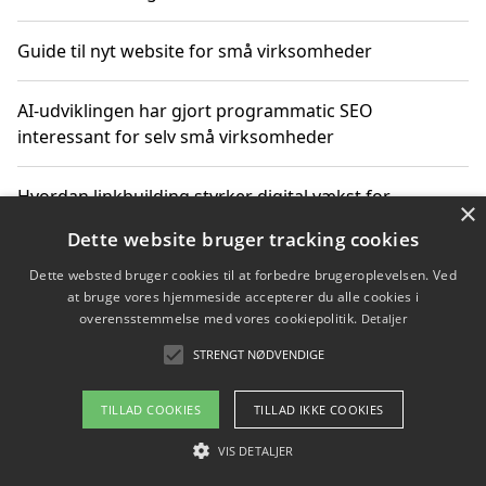
Guide til nyt website for små virksomheder
AI-udviklingen har gjort programmatic SEO
interessant for selv små virksomheder
Hvordan linkbuilding styrker digital vækst for
×
virksomheder
Dette website bruger tracking cookies
Dette websted bruger cookies til at forbedre brugeroplevelsen. Ved
Sådan har udviklingen inden for genbrug af elektronik
at bruge vores hjemmeside accepterer du alle cookies i
ændret sig
overensstemmelse med vores cookiepolitik.
Detaljer
STRENGT NØDVENDIGE
Copyright 2026 - Pilanto Aps
TILLAD COOKIES
TILLAD IKKE COOKIES
Om / kontakt
Blog
Betingelser
VIS DETALJER