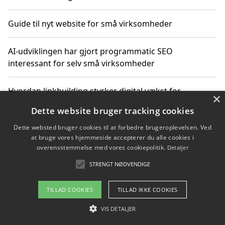
Guide til nyt website for små virksomheder
AI-udviklingen har gjort programmatic SEO
interessant for selv små virksomheder
Hvordan linkbuilding styrker digital vækst for
×
virksomheder
Dette website bruger tracking cookies
Dette websted bruger cookies til at forbedre brugeroplevelsen. Ved
Sådan har udviklingen inden for genbrug af elektronik
at bruge vores hjemmeside accepterer du alle cookies i
ændret sig
overensstemmelse med vores cookiepolitik.
Detaljer
STRENGT NØDVENDIGE
Copyright 2026 - Pilanto Aps
TILLAD COOKIES
TILLAD IKKE COOKIES
Om / kontakt
Blog
Betingelser
VIS DETALJER