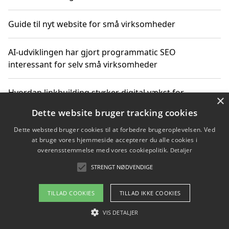
Guide til nyt website for små virksomheder
AI-udviklingen har gjort programmatic SEO
interessant for selv små virksomheder
Hvordan linkbuilding styrker digital vækst for
×
virksomheder
Dette website bruger tracking cookies
Dette websted bruger cookies til at forbedre brugeroplevelsen. Ved
Sådan har udviklingen inden for genbrug af elektronik
at bruge vores hjemmeside accepterer du alle cookies i
ændret sig
overensstemmelse med vores cookiepolitik.
Detaljer
STRENGT NØDVENDIGE
Copyright 2026 - Pilanto Aps
TILLAD COOKIES
TILLAD IKKE COOKIES
Om / kontakt
Blog
Betingelser
VIS DETALJER