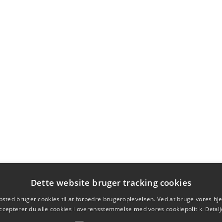
Dette website bruger tracking cookies
sted bruger cookies til at forbedre brugeroplevelsen. Ved at bruge vores 
ccepterer du alle cookies i overensstemmelse med vores cookiepolitik.
Detalj