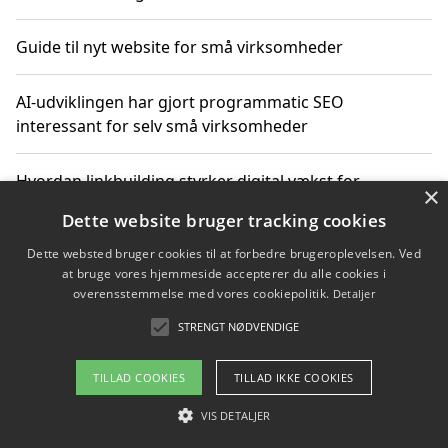
Guide til nyt website for små virksomheder
AI-udviklingen har gjort programmatic SEO
interessant for selv små virksomheder
Hvordan linkbuilding styrker digital vækst for
×
virksomheder
Dette website bruger tracking cookies
Dette websted bruger cookies til at forbedre brugeroplevelsen. Ved
Sådan har udviklingen inden for genbrug af elektronik
at bruge vores hjemmeside accepterer du alle cookies i
ændret sig
overensstemmelse med vores cookiepolitik.
Detaljer
STRENGT NØDVENDIGE
Copyright 2026 - Pilanto Aps
TILLAD COOKIES
TILLAD IKKE COOKIES
Om / kontakt
Blog
Betingelser
VIS DETALJER