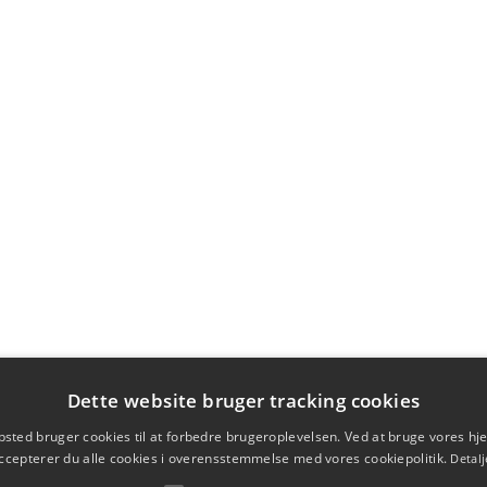
Dette website bruger tracking cookies
sted bruger cookies til at forbedre brugeroplevelsen. Ved at bruge vores 
ccepterer du alle cookies i overensstemmelse med vores cookiepolitik.
Detalj