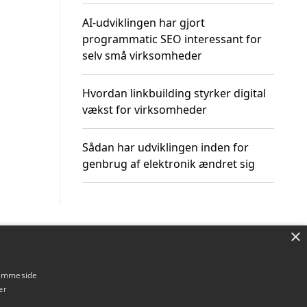
AI-udviklingen har gjort
programmatic SEO interessant for
selv små virksomheder
Hvordan linkbuilding styrker digital
vækst for virksomheder
Sådan har udviklingen inden for
genbrug af elektronik ændret sig
×
Om / kontakt
Blog
Betingelser
hjemmeside
er