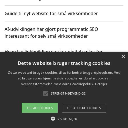
Guide til nyt website for små virksomheder
AI-udviklingen har gjort programmatic SEO
interessant for selv små virksomheder
Hvordan linkbuilding styrker digital vækst for
×
virksomheder
Dette website bruger tracking cookies
Dette websted bruger cookies til at forbedre brugeroplevelsen. Ved
Sådan har udviklingen inden for genbrug af elektronik
at bruge vores hjemmeside accepterer du alle cookies i
ændret sig
overensstemmelse med vores cookiepolitik.
Detaljer
STRENGT NØDVENDIGE
Copyright 2026 - Pilanto Aps
TILLAD COOKIES
TILLAD IKKE COOKIES
Om / kontakt
Blog
Betingelser
VIS DETALJER