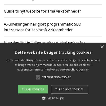
Guide til nyt website for små virksomheder
AI-udviklingen har gjort programmatic SEO
interessant for selv små virksomheder
Hvordan linkbuilding styrker digital vækst for
×
virksomheder
Dette website bruger tracking cookies
Dette websted bruger cookies til at forbedre brugeroplevelsen. Ved
Sådan har udviklingen inden for genbrug af elektronik
at bruge vores hjemmeside accepterer du alle cookies i
ændret sig
overensstemmelse med vores cookiepolitik.
Detaljer
STRENGT NØDVENDIGE
Copyright 2026 - Pilanto Aps
TILLAD COOKIES
TILLAD IKKE COOKIES
Om / kontakt
Blog
Betingelser
VIS DETALJER