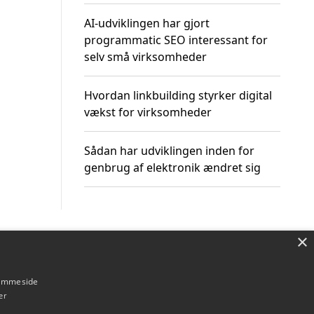
AI-udviklingen har gjort
programmatic SEO interessant for
selv små virksomheder
Hvordan linkbuilding styrker digital
vækst for virksomheder
Sådan har udviklingen inden for
genbrug af elektronik ændret sig
×
Om / kontakt
Blog
Betingelser
hjemmeside
er