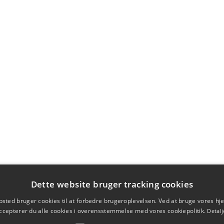
Dette website bruger tracking cookies
sted bruger cookies til at forbedre brugeroplevelsen. Ved at bruge vores 
ccepterer du alle cookies i overensstemmelse med vores cookiepolitik.
Detalj