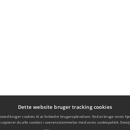
Dette website bruger tracking cookies
sted bruger cookies til at forbedre brugeroplevelsen. Ved at bruge vores 
ccepterer du alle cookies i overensstemmelse med vores cookiepolitik.
Detalj