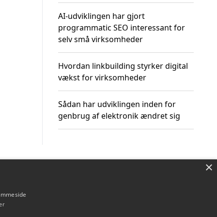
AI-udviklingen har gjort
programmatic SEO interessant for
selv små virksomheder
Hvordan linkbuilding styrker digital
vækst for virksomheder
Sådan har udviklingen inden for
genbrug af elektronik ændret sig
×
Om / kontakt
Blog
Betingelser
hjemmeside
er