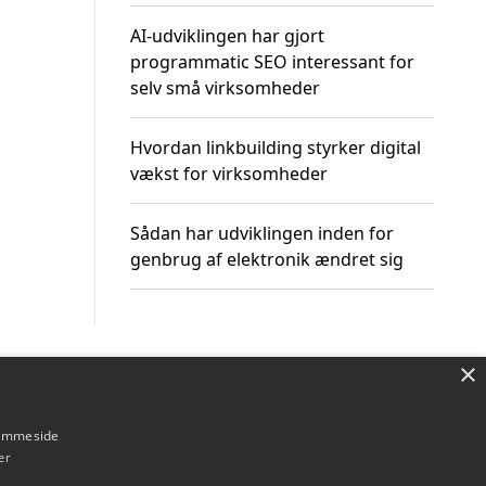
AI-udviklingen har gjort
programmatic SEO interessant for
selv små virksomheder
Hvordan linkbuilding styrker digital
vækst for virksomheder
Sådan har udviklingen inden for
genbrug af elektronik ændret sig
×
Om / kontakt
Blog
Betingelser
hjemmeside
er