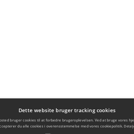
Dette website bruger tracking cookies
sted bruger cookies til at forbedre brugeroplevelsen. Ved at bruge vores 
ccepterer du alle cookies i overensstemmelse med vores cookiepolitik.
Detalj