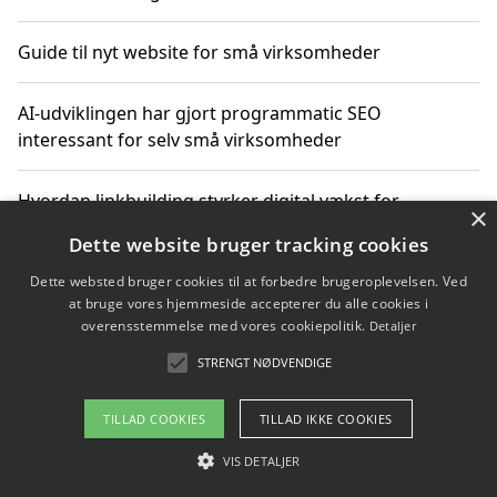
Guide til nyt website for små virksomheder
AI-udviklingen har gjort programmatic SEO
interessant for selv små virksomheder
Hvordan linkbuilding styrker digital vækst for
×
virksomheder
Dette website bruger tracking cookies
Dette websted bruger cookies til at forbedre brugeroplevelsen. Ved
Sådan har udviklingen inden for genbrug af elektronik
at bruge vores hjemmeside accepterer du alle cookies i
ændret sig
overensstemmelse med vores cookiepolitik.
Detaljer
STRENGT NØDVENDIGE
Copyright 2026 - Pilanto Aps
TILLAD COOKIES
TILLAD IKKE COOKIES
Om / kontakt
Blog
Betingelser
VIS DETALJER