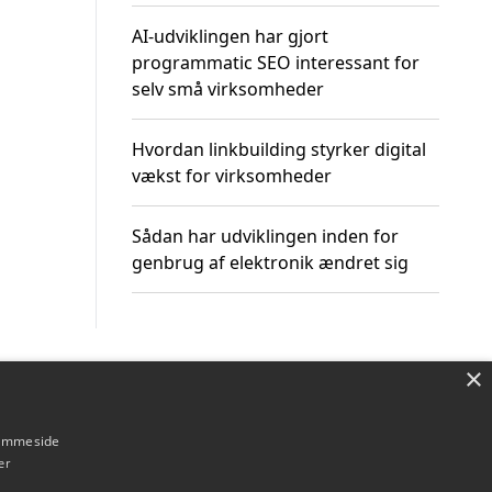
AI-udviklingen har gjort
programmatic SEO interessant for
selv små virksomheder
Hvordan linkbuilding styrker digital
vækst for virksomheder
Sådan har udviklingen inden for
genbrug af elektronik ændret sig
×
Om / kontakt
Blog
Betingelser
hjemmeside
er