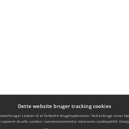
Dette website bruger tracking cookies
sted bruger cookies til at forbedre brugeroplevelsen. Ved at bruge vores 
ccepterer du alle cookies i overensstemmelse med vores cookiepolitik.
Detalj