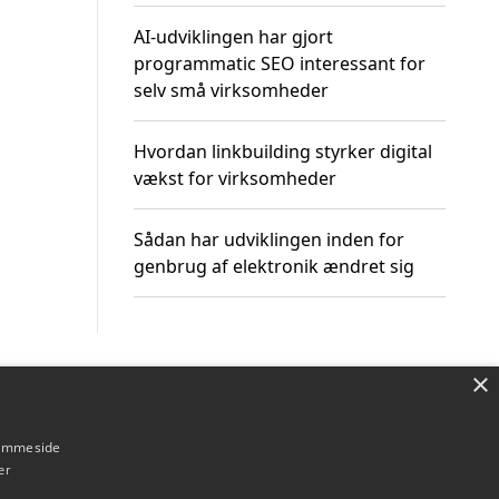
AI-udviklingen har gjort
programmatic SEO interessant for
selv små virksomheder
Hvordan linkbuilding styrker digital
vækst for virksomheder
Sådan har udviklingen inden for
genbrug af elektronik ændret sig
×
Om / kontakt
Blog
Betingelser
hjemmeside
er