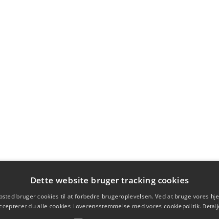
Dette website bruger tracking cookies
sted bruger cookies til at forbedre brugeroplevelsen. Ved at bruge vores 
ccepterer du alle cookies i overensstemmelse med vores cookiepolitik.
Detalj