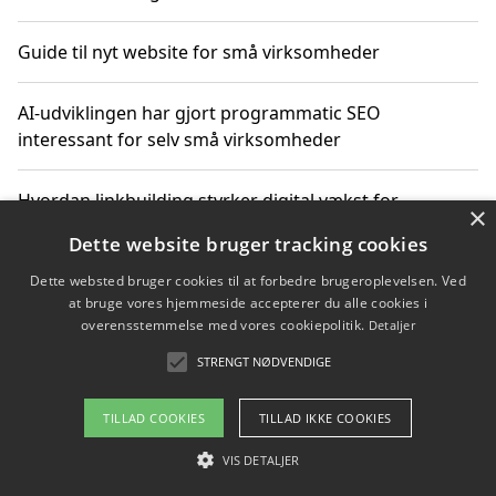
Guide til nyt website for små virksomheder
AI-udviklingen har gjort programmatic SEO
interessant for selv små virksomheder
Hvordan linkbuilding styrker digital vækst for
×
virksomheder
Dette website bruger tracking cookies
Dette websted bruger cookies til at forbedre brugeroplevelsen. Ved
Sådan har udviklingen inden for genbrug af elektronik
at bruge vores hjemmeside accepterer du alle cookies i
ændret sig
overensstemmelse med vores cookiepolitik.
Detaljer
STRENGT NØDVENDIGE
Copyright 2026 - Pilanto Aps
TILLAD COOKIES
TILLAD IKKE COOKIES
Om / kontakt
Blog
Betingelser
VIS DETALJER