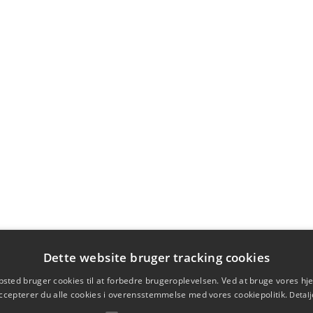
Dette website bruger tracking cookies
sted bruger cookies til at forbedre brugeroplevelsen. Ved at bruge vores 
ccepterer du alle cookies i overensstemmelse med vores cookiepolitik.
Detalj