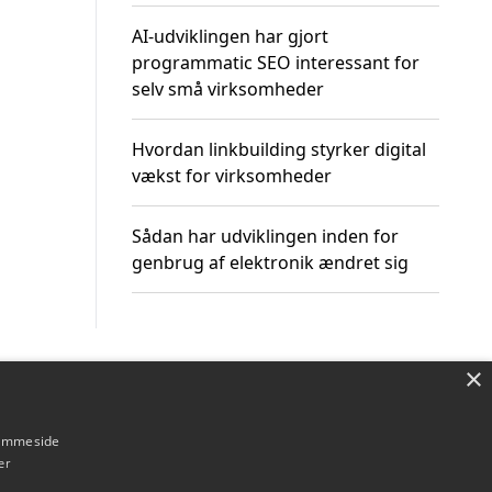
AI-udviklingen har gjort
programmatic SEO interessant for
selv små virksomheder
Hvordan linkbuilding styrker digital
vækst for virksomheder
Sådan har udviklingen inden for
genbrug af elektronik ændret sig
×
Om / kontakt
Blog
Betingelser
hjemmeside
er