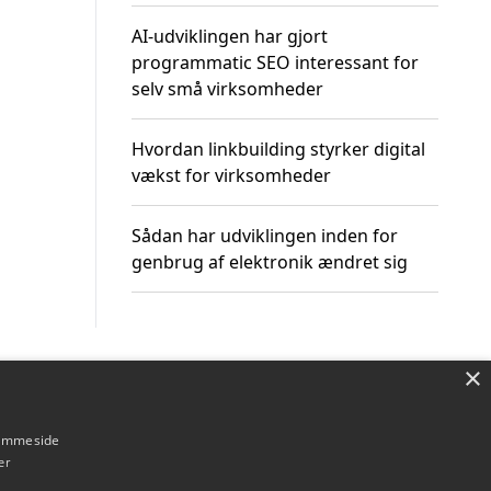
AI-udviklingen har gjort
programmatic SEO interessant for
selv små virksomheder
Hvordan linkbuilding styrker digital
vækst for virksomheder
Sådan har udviklingen inden for
genbrug af elektronik ændret sig
×
Om / kontakt
Blog
Betingelser
hjemmeside
er