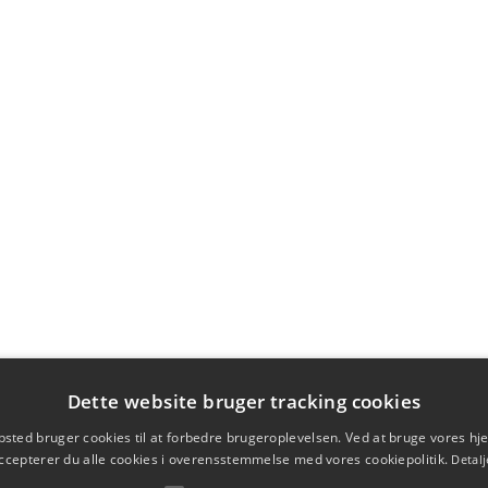
Dette website bruger tracking cookies
sted bruger cookies til at forbedre brugeroplevelsen. Ved at bruge vores 
ccepterer du alle cookies i overensstemmelse med vores cookiepolitik.
Detalj