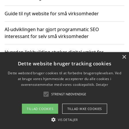
Guide til nyt website for små virksomheder
AI-udviklingen har gjort programmatic SEO
interessant for selv små virksomheder
Hvordan linkbuilding styrker digital vækst for
×
virksomheder
Dette website bruger tracking cookies
Dette websted bruger cookies til at forbedre brugeroplevelsen. Ved
Sådan har udviklingen inden for genbrug af elektronik
at bruge vores hjemmeside accepterer du alle cookies i
ændret sig
overensstemmelse med vores cookiepolitik.
Detaljer
STRENGT NØDVENDIGE
Copyright 2026 - Pilanto Aps
TILLAD COOKIES
TILLAD IKKE COOKIES
Om / kontakt
Blog
Betingelser
VIS DETALJER