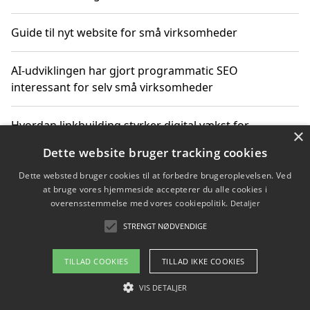
Guide til nyt website for små virksomheder
AI-udviklingen har gjort programmatic SEO
interessant for selv små virksomheder
Hvordan linkbuilding styrker digital vækst for
×
virksomheder
Dette website bruger tracking cookies
Dette websted bruger cookies til at forbedre brugeroplevelsen. Ved
Sådan har udviklingen inden for genbrug af elektronik
at bruge vores hjemmeside accepterer du alle cookies i
ændret sig
overensstemmelse med vores cookiepolitik.
Detaljer
STRENGT NØDVENDIGE
Copyright 2026 - Pilanto Aps
TILLAD COOKIES
TILLAD IKKE COOKIES
Om / kontakt
Blog
Betingelser
VIS DETALJER