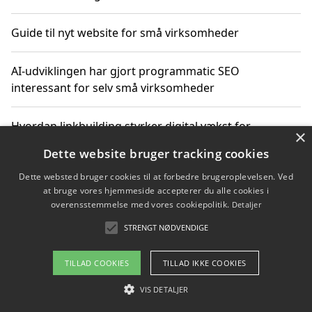
Guide til nyt website for små virksomheder
AI-udviklingen har gjort programmatic SEO
interessant for selv små virksomheder
Hvordan linkbuilding styrker digital vækst for
×
virksomheder
Dette website bruger tracking cookies
Dette websted bruger cookies til at forbedre brugeroplevelsen. Ved
Sådan har udviklingen inden for genbrug af elektronik
at bruge vores hjemmeside accepterer du alle cookies i
ændret sig
overensstemmelse med vores cookiepolitik.
Detaljer
STRENGT NØDVENDIGE
Copyright 2026 - Pilanto Aps
TILLAD COOKIES
TILLAD IKKE COOKIES
Om / kontakt
Blog
Betingelser
VIS DETALJER