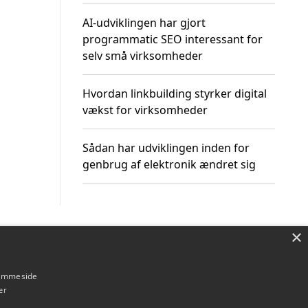
AI-udviklingen har gjort
programmatic SEO interessant for
selv små virksomheder
Hvordan linkbuilding styrker digital
vækst for virksomheder
Sådan har udviklingen inden for
genbrug af elektronik ændret sig
×
Om / kontakt
Blog
Betingelser
hjemmeside
er