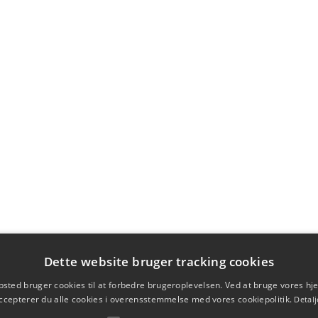
Dette website bruger tracking cookies
sted bruger cookies til at forbedre brugeroplevelsen. Ved at bruge vores 
ccepterer du alle cookies i overensstemmelse med vores cookiepolitik.
Detalj