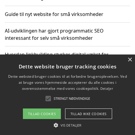
Guide til nyt website for små virksomheder
AI-udviklingen har gjort programmatic SEO
interessant for selv små virksomheder
Hvordan linkbuilding styrker digital vækst for
×
virksomheder
Dette website bruger tracking cookies
Dette websted bruger cookies til at forbedre brugeroplevelsen. Ved
Sådan har udviklingen inden for genbrug af elektronik
at bruge vores hjemmeside accepterer du alle cookies i
ændret sig
overensstemmelse med vores cookiepolitik.
Detaljer
STRENGT NØDVENDIGE
Copyright 2026 - Pilanto Aps
TILLAD COOKIES
TILLAD IKKE COOKIES
Om / kontakt
Blog
Betingelser
VIS DETALJER