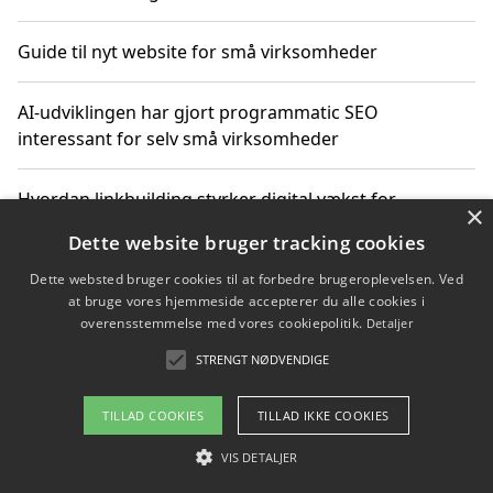
Guide til nyt website for små virksomheder
AI-udviklingen har gjort programmatic SEO
interessant for selv små virksomheder
Hvordan linkbuilding styrker digital vækst for
×
virksomheder
Dette website bruger tracking cookies
Dette websted bruger cookies til at forbedre brugeroplevelsen. Ved
Sådan har udviklingen inden for genbrug af elektronik
at bruge vores hjemmeside accepterer du alle cookies i
ændret sig
overensstemmelse med vores cookiepolitik.
Detaljer
STRENGT NØDVENDIGE
Copyright 2026 - Pilanto Aps
TILLAD COOKIES
TILLAD IKKE COOKIES
Om / kontakt
Blog
Betingelser
VIS DETALJER