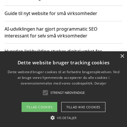
Guide til nyt website for små virksomheder
AI-udviklingen har gjort programmatic SEO
interessant for selv små virksomheder
Hvordan linkbuilding styrker digital vækst for
×
virksomheder
Dette website bruger tracking cookies
Dette websted bruger cookies til at forbedre brugeroplevelsen. Ved
Sådan har udviklingen inden for genbrug af elektronik
at bruge vores hjemmeside accepterer du alle cookies i
ændret sig
overensstemmelse med vores cookiepolitik.
Detaljer
STRENGT NØDVENDIGE
Copyright 2026 - Pilanto Aps
TILLAD COOKIES
TILLAD IKKE COOKIES
Om / kontakt
Blog
Betingelser
VIS DETALJER