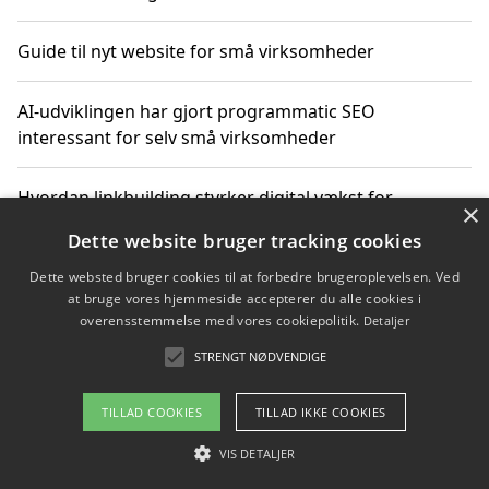
Guide til nyt website for små virksomheder
AI-udviklingen har gjort programmatic SEO
interessant for selv små virksomheder
Hvordan linkbuilding styrker digital vækst for
×
virksomheder
Dette website bruger tracking cookies
Dette websted bruger cookies til at forbedre brugeroplevelsen. Ved
Sådan har udviklingen inden for genbrug af elektronik
at bruge vores hjemmeside accepterer du alle cookies i
ændret sig
overensstemmelse med vores cookiepolitik.
Detaljer
STRENGT NØDVENDIGE
Copyright 2026 - Pilanto Aps
TILLAD COOKIES
TILLAD IKKE COOKIES
Om / kontakt
Blog
Betingelser
VIS DETALJER