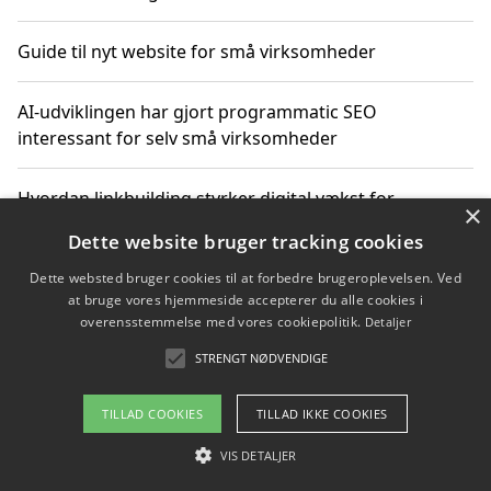
Guide til nyt website for små virksomheder
AI-udviklingen har gjort programmatic SEO
interessant for selv små virksomheder
Hvordan linkbuilding styrker digital vækst for
×
virksomheder
Dette website bruger tracking cookies
Dette websted bruger cookies til at forbedre brugeroplevelsen. Ved
Sådan har udviklingen inden for genbrug af elektronik
at bruge vores hjemmeside accepterer du alle cookies i
ændret sig
overensstemmelse med vores cookiepolitik.
Detaljer
STRENGT NØDVENDIGE
Copyright 2026 - Pilanto Aps
TILLAD COOKIES
TILLAD IKKE COOKIES
Om / kontakt
Blog
Betingelser
VIS DETALJER