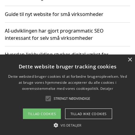
Guide til nyt website for små virksomheder
AI-udviklingen har gjort programmatic SEO
interessant for selv små virksomheder
Hvordan linkbuilding styrker digital vækst for
×
virksomheder
Dette website bruger tracking cookies
Dette websted bruger cookies til at forbedre brugeroplevelsen. Ved
Sådan har udviklingen inden for genbrug af elektronik
at bruge vores hjemmeside accepterer du alle cookies i
ændret sig
overensstemmelse med vores cookiepolitik.
Detaljer
STRENGT NØDVENDIGE
Copyright 2026 - Pilanto Aps
TILLAD COOKIES
TILLAD IKKE COOKIES
Om / kontakt
Blog
Betingelser
VIS DETALJER