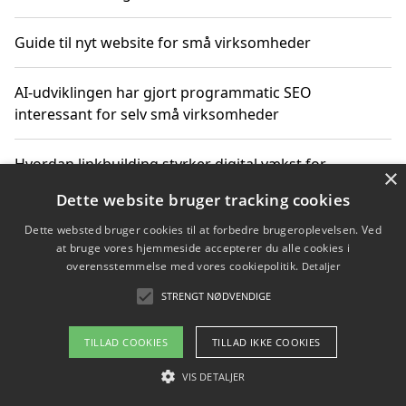
Guide til nyt website for små virksomheder
AI-udviklingen har gjort programmatic SEO
interessant for selv små virksomheder
Hvordan linkbuilding styrker digital vækst for
×
virksomheder
Dette website bruger tracking cookies
Dette websted bruger cookies til at forbedre brugeroplevelsen. Ved
Sådan har udviklingen inden for genbrug af elektronik
at bruge vores hjemmeside accepterer du alle cookies i
ændret sig
overensstemmelse med vores cookiepolitik.
Detaljer
STRENGT NØDVENDIGE
Copyright 2026 - Pilanto Aps
TILLAD COOKIES
TILLAD IKKE COOKIES
Om / kontakt
Blog
Betingelser
VIS DETALJER