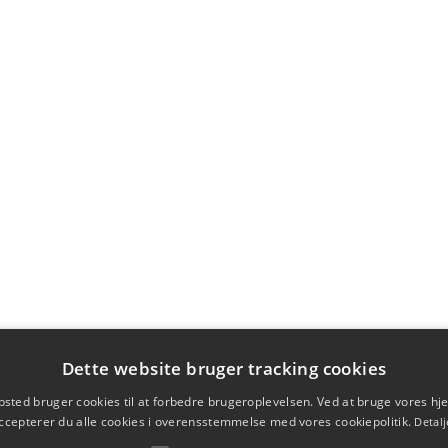
Dette website bruger tracking cookies
sted bruger cookies til at forbedre brugeroplevelsen. Ved at bruge vores 
ccepterer du alle cookies i overensstemmelse med vores cookiepolitik.
Detalj