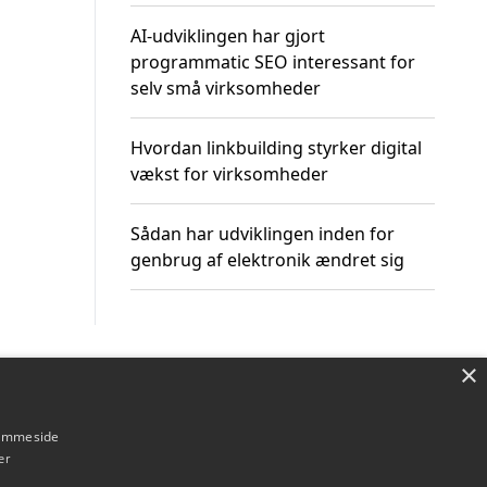
AI-udviklingen har gjort
programmatic SEO interessant for
selv små virksomheder
Hvordan linkbuilding styrker digital
vækst for virksomheder
Sådan har udviklingen inden for
genbrug af elektronik ændret sig
×
Om / kontakt
Blog
Betingelser
hjemmeside
er