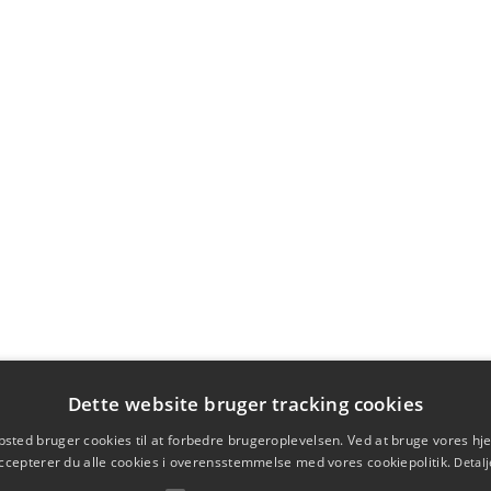
Dette website bruger tracking cookies
sted bruger cookies til at forbedre brugeroplevelsen. Ved at bruge vores 
ccepterer du alle cookies i overensstemmelse med vores cookiepolitik.
Detalj