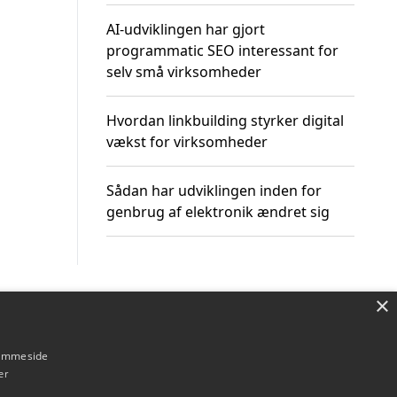
AI-udviklingen har gjort
programmatic SEO interessant for
selv små virksomheder
Hvordan linkbuilding styrker digital
vækst for virksomheder
Sådan har udviklingen inden for
genbrug af elektronik ændret sig
×
Om / kontakt
Blog
Betingelser
hjemmeside
er