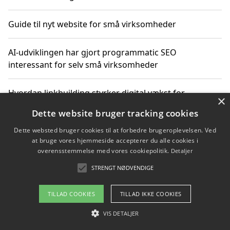
Guide til nyt website for små virksomheder
AI-udviklingen har gjort programmatic SEO
interessant for selv små virksomheder
Hvordan linkbuilding styrker digital vækst for
×
virksomheder
Dette website bruger tracking cookies
Dette websted bruger cookies til at forbedre brugeroplevelsen. Ved
Sådan har udviklingen inden for genbrug af elektronik
at bruge vores hjemmeside accepterer du alle cookies i
ændret sig
overensstemmelse med vores cookiepolitik.
Detaljer
STRENGT NØDVENDIGE
Copyright 2026 - Pilanto Aps
TILLAD COOKIES
TILLAD IKKE COOKIES
Om / kontakt
Blog
Betingelser
VIS DETALJER