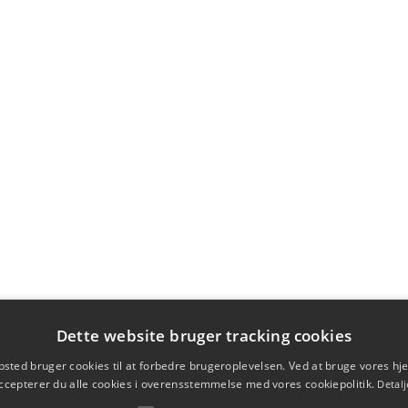
Dette website bruger tracking cookies
sted bruger cookies til at forbedre brugeroplevelsen. Ved at bruge vores 
ccepterer du alle cookies i overensstemmelse med vores cookiepolitik.
Detalj