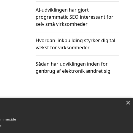
AI-udviklingen har gjort
programmatic SEO interessant for
selv små virksomheder
Hvordan linkbuilding styrker digital
vækst for virksomheder
Sådan har udviklingen inden for
genbrug af elektronik ændret sig
×
Om / kontakt
Blog
Betingelser
hjemmeside
er