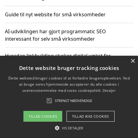
Guide til nyt website for små virksomheder
AI-udviklingen har gjort programmatic SEO
interessant for selv små virksomheder
Hvordan linkbuilding styrker digital vækst for
×
virksomheder
Dette website bruger tracking cookies
Dette websted bruger cookies til at forbedre brugeroplevelsen. Ved
Sådan har udviklingen inden for genbrug af elektronik
at bruge vores hjemmeside accepterer du alle cookies i
ændret sig
overensstemmelse med vores cookiepolitik.
Detaljer
STRENGT NØDVENDIGE
Copyright 2026 - Pilanto Aps
TILLAD COOKIES
TILLAD IKKE COOKIES
Om / kontakt
Blog
Betingelser
VIS DETALJER