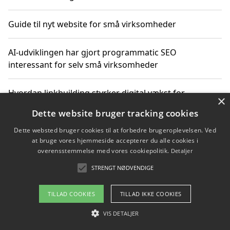
Guide til nyt website for små virksomheder
AI-udviklingen har gjort programmatic SEO
interessant for selv små virksomheder
Hvordan linkbuilding styrker digital vækst for
×
virksomheder
Dette website bruger tracking cookies
Dette websted bruger cookies til at forbedre brugeroplevelsen. Ved
Sådan har udviklingen inden for genbrug af elektronik
at bruge vores hjemmeside accepterer du alle cookies i
ændret sig
overensstemmelse med vores cookiepolitik.
Detaljer
STRENGT NØDVENDIGE
Copyright 2026 - Pilanto Aps
TILLAD COOKIES
TILLAD IKKE COOKIES
Om / kontakt
Blog
Betingelser
VIS DETALJER