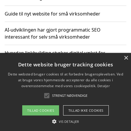
Guide til nyt website for små virksomheder
AI-udviklingen har gjort programmatic SEO
interessant for selv små virksomheder
Hvordan linkbuilding styrker digital vækst for
×
virksomheder
Dette website bruger tracking cookies
Dette websted bruger cookies til at forbedre brugeroplevelsen. Ved
Sådan har udviklingen inden for genbrug af elektronik
at bruge vores hjemmeside accepterer du alle cookies i
ændret sig
overensstemmelse med vores cookiepolitik.
Detaljer
STRENGT NØDVENDIGE
Copyright 2026 - Pilanto Aps
TILLAD COOKIES
TILLAD IKKE COOKIES
Om / kontakt
Blog
Betingelser
VIS DETALJER