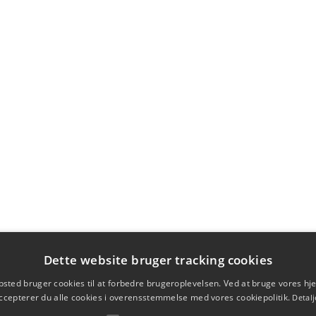
Dette website bruger tracking cookies
sted bruger cookies til at forbedre brugeroplevelsen. Ved at bruge vores 
ccepterer du alle cookies i overensstemmelse med vores cookiepolitik.
Detalj