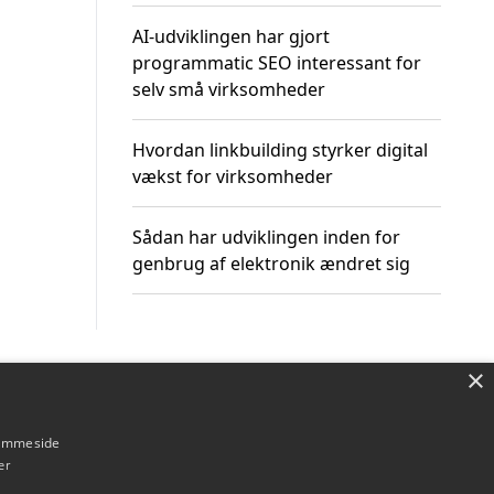
AI-udviklingen har gjort
programmatic SEO interessant for
selv små virksomheder
Hvordan linkbuilding styrker digital
vækst for virksomheder
Sådan har udviklingen inden for
genbrug af elektronik ændret sig
×
Om / kontakt
Blog
Betingelser
hjemmeside
er