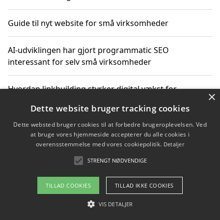
Guide til nyt website for små virksomheder
AI-udviklingen har gjort programmatic SEO
interessant for selv små virksomheder
Hvordan linkbuilding styrker digital vækst for
×
virksomheder
Dette website bruger tracking cookies
Dette websted bruger cookies til at forbedre brugeroplevelsen. Ved
Sådan har udviklingen inden for genbrug af elektronik
at bruge vores hjemmeside accepterer du alle cookies i
ændret sig
overensstemmelse med vores cookiepolitik.
Detaljer
STRENGT NØDVENDIGE
Copyright 2026 - Pilanto Aps
TILLAD COOKIES
TILLAD IKKE COOKIES
Om / kontakt
Blog
Betingelser
VIS DETALJER